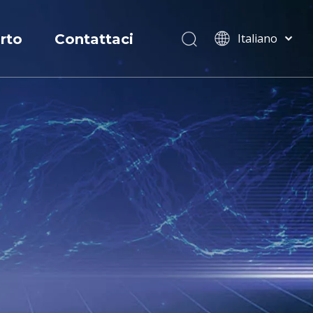
rto
Contattaci
Italiano
বাংলা
zio
ไทย
Tiếng Việt
ati
ca
Português
ca e sviluppo
Español
Pусский
Français
العربية
简体中文
English