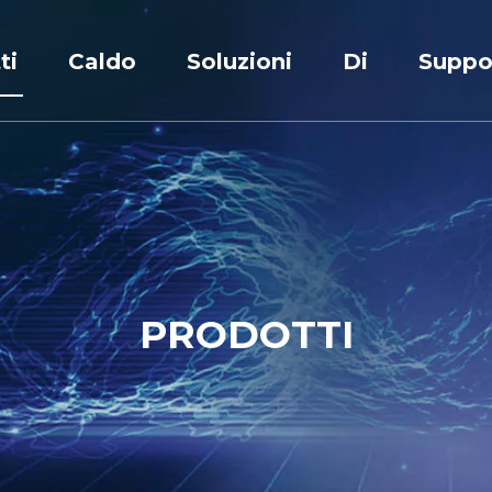
ti
Caldo
Soluzioni
Di
Suppo
i di bassa tensione
Quadro elettrico
Soluzione industriale
Profilo
Servi
i di media tensione
Interruttore automatico sotto vuoto
Applicazione
Premi&Certific
Scari
ormatore
Banca dei condensatori
personalizzazione
Centro di ricer
FAQ
ruttore automatico
Unità principale dell'anello
Notizia
ore Condensatore
PRODOTTI
io per pannelli CC
stazione prefabbricata