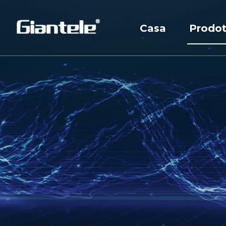
Casa
Prodot
Quadr
Quadr
Trasf
Inter
Reatt
Armad
Sotto