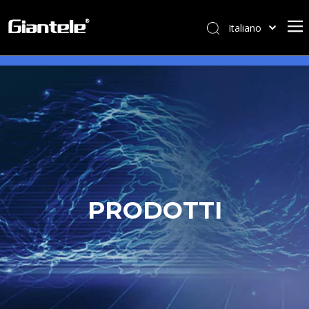
Italiano
বাংলা
ไทย
Tiếng Việt
Português
Español
Pусский
Français
العربية
PRODOTTI
简体中文
English