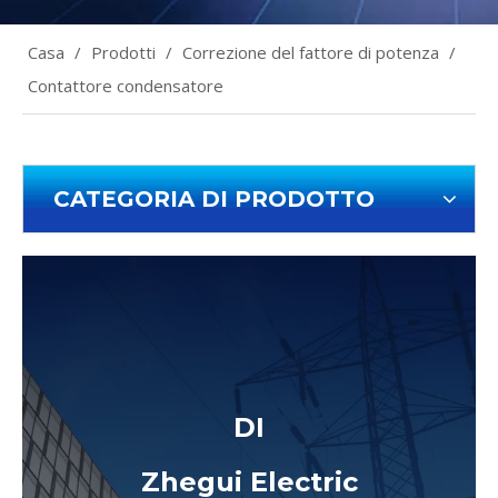
Casa
/
Prodotti
/
Correzione del fattore di potenza
/
Contattore condensatore
CATEGORIA DI PRODOTTO
DI
Zhegui Electric