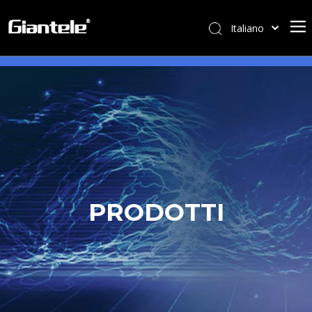
Italiano
বাংলা
ไทย
Tiếng Việt
Português
Español
Pусский
Français
العربية
PRODOTTI
简体中文
English