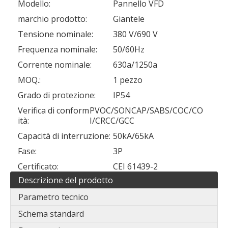
Modello:
Pannello VFD
marchio prodotto:
Giantele
Tensione nominale:
380 V/690 V
Frequenza nominale:
50/60Hz
Corrente nominale:
630a/1250a
MOQ.:
1 pezzo
Grado di protezione:
IP54
Verifica di conform
PVOC/SONCAP/SABS/COC/CO
ità:
I/CRCC/GCC
Capacità di interruzione:
50kA/65kA
Fase:
3P
Certificato:
CEI 61439-2
Descrizione del prodotto
Parametro tecnico
Schema standard