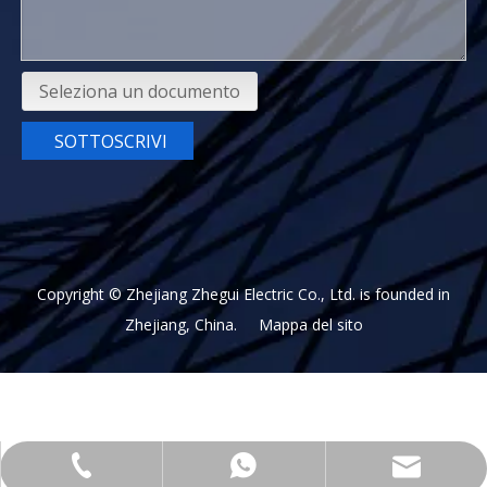
Seleziona un documento
SOTTOSCRIVI
Copyright © Zhejiang Zhegui Electric Co., Ltd. is founded in
Zhejiang, China.
Mappa del sito
service@giantele.com
+86 13356105573
+86 13353325100