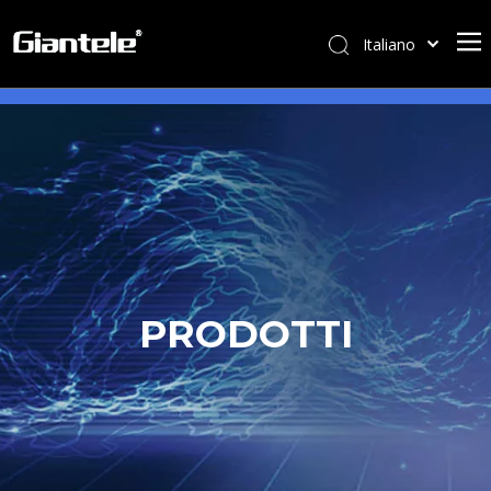
Italiano
বাংলা
ไทย
Tiếng Việt
Português
Español
Pусский
Français
العربية
PRODOTTI
简体中文
English